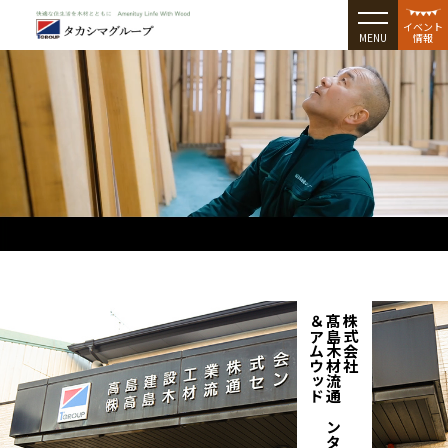
イベント
MENU
情報
＆アムウッド
髙島木材流通センター
株式会社