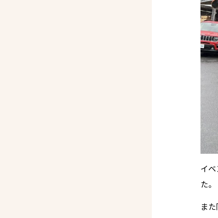
イベ
た。
また