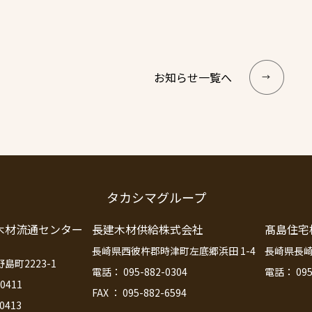
お知らせ一覧へ
タカシマグループ
木材流通センター
長建木材供給株式会社
髙島住宅
長崎県西彼杵郡時津町左底郷浜田 1-4
長崎県長崎
町2223-1
電話： 095-882-0304
電話： 095
0411
FAX ： 095-882-6594
-0413