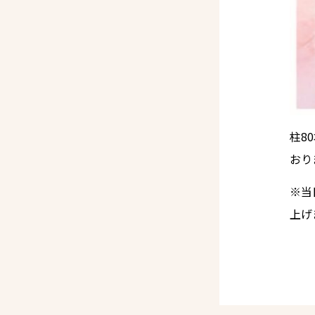
柱8
おり
※当
上げ