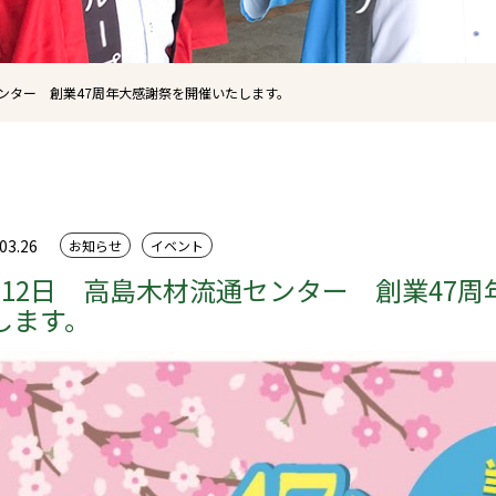
センター 創業47周年大感謝祭を開催いたします。
03.26
お知らせ
イベント
月12日 高島木材流通センター 創業47
します。