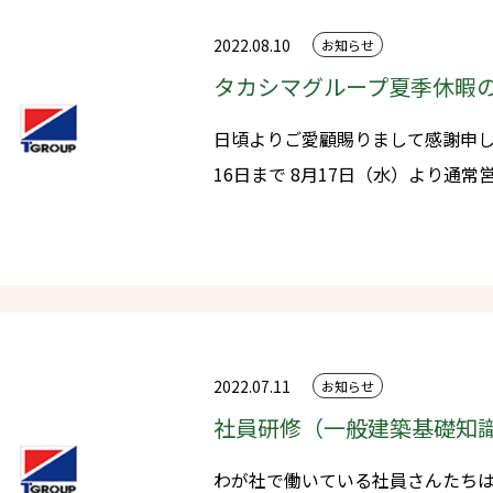
リーでマルシェで使える金券プレゼ
シェは地域の飲食店さん・ショッ
2022.08.10
お知らせ
す。 当日限りの大特価市！！→春に開催した創業祭は前日から長蛇の列
タカシマグループ夏季休暇
ができたので、今回は抽選会にしま
日頃よりご愛顧賜りまして感謝申し上げます。 夏季の
さらにビックリ半額企画の抽選会
16日まで 8月17日（水）より
様に無理言って作ってます！！※こ
豪華景品大抽選会特賞50型4Kテレ
だいっぱいありますが内容盛りだ
す！！ また小出しでイベントの内容をお知らせしたいと思います。 ※
快適住宅フェア・感謝祭は地場工
営しております。 皆さまの来場を社員一同お待ちしております♪頑張り
2022.07.11
お知らせ
ます＼＼\\٩( 'ω' )و //／／
社員研修（一般建築基礎知
わが社で働いている社員さんたち