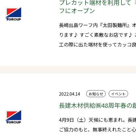
プレカット端材を利用して
フにオープン
長崎出島ワーフ内『太田製麺所』オープン！！ 五
ります♪ すごく素敵なお店です♪ こちらのお店は弊社のプレカット加
工の際に出た端材を使ってカッコ良く作っ
るプロジェクト』の活動を通じてご縁を頂き
復興（ナガサキルネサンス） 設計デザイン デザインオフィスカバー
（大阪）
2022.04.14
お知らせ
イベント
長建木材供給㈱48周年春の
4月9日（土）天候にも恵まれ。長
ご協力のもと、無事終えれたこと