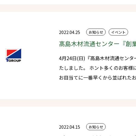
崎新幹線乗り場に納品させて頂くことになりま
組みになったと思っております。 今回は多くメディアの方々にも取材い
ただきました♪NIB、ひわまりテ
聞 感謝・感謝 Special thanks 希望が丘高等支援学校の先生たち、
2022.04.25
お知らせ
イベント
NPO法人Seamless｜シームレ
髙島木材流通センター『創業
ん、金森&末次（タカシマホールデ
4月24日(日)『高島木材流通セン
たしました。 ホント多くのお客様にご来場頂きました！！目玉商品を
お目当てに一番早くから並ばれたお
た！！開店前には長蛇の列、オー
りました！！ お弁当提供をご協力頂きました諫早の飲食店の皆様あり
がとうございましたm(_ _)m大好評でした♪ これか
る必要とされる木材屋さんとして
感謝
2022.04.15
お知らせ