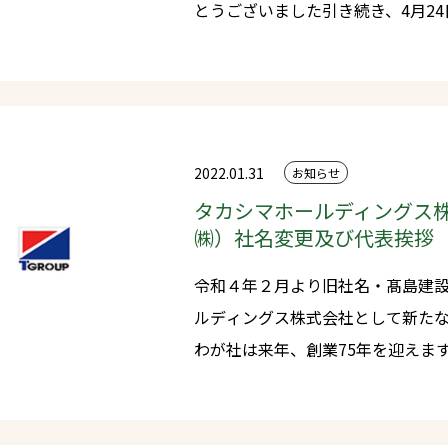
とうございました引き続き、4月2
業祭が諫早市小野島町にて開催さ
2022.01.31
お知らせ
タカシマホールディングス
㈱）社名変更及び代表挨拶
令和４年２月より旧社名・髙島建
ルディングス株式会社として新た
わが社は来年、創業75年を迎えま
み、会社の代表を引き継ぐにあたり
引き立ていただいている取引先様
展させてきた先輩方への感謝の気