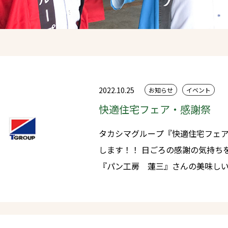
2022.10.25
お知らせ
イベント
快適住宅フェア・感謝祭
タカシマグループ『快適住宅フェア
します！！ 日ごろの感謝の気持ちを込めて企画しました。来場記念に
『パン工房 蓮三』さんの美味し
三さんのところの薪はうちの端材を使って
賞として新米5キロを先着30名の
に！！今回は『工場deマルシェ』