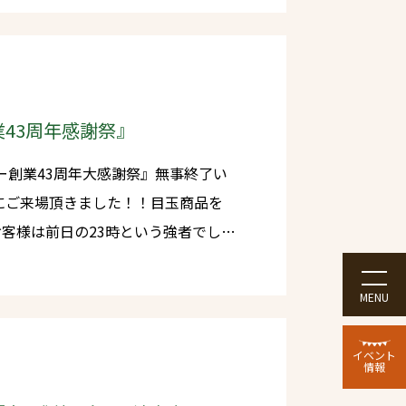
す♪ すごく素敵な取り
レビ、KTN、長崎建設新聞社、長崎新
スの皆様、長崎県林政課城山さん&堤さ
43周年感謝祭』
ィングス）
ター創業43周年大感謝祭』無事終了い
客様は前日の23時という強者でし
プンと同時に目玉商品は全て完売とな
MENU
らも地域に喜ばれ
頑張っていきたいと思います。感謝・
イベント
情報