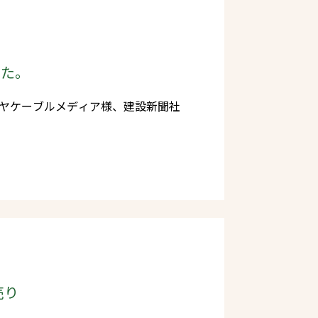
感謝・
言葉を加え、地域に必要とされる企業
チャレンジしていくとともに、先代よ
した。
継続してまいりたいと思います。 主
ハヤケーブルメディア様、建設新聞社
客様の大切な資産を形作るための丈夫
に、木造住宅の新たな可能性を探り、
業へと成長できるよう力を尽くしたい
株式会
 代表取締役専務 髙島正嗣
売り