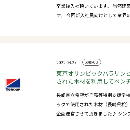
卒業後入社頂いています。 当然建築業界の事を知らない方がほとんどで
す。 今回新入社員向けとして業界のことを学ぶ勉強会を開催しまし
た！！ みんな真面目に受講して
2022.04.27
お知らせ
東京オリンピックパラリン
された木材を利用してベン
長崎県立希望が丘高等特別支援学
ックで使用された木材（長崎県桧
企画運営させて頂きました♪ シンプルで丈夫！！そしてカッコイイデ
ザインです！！ 本日の授業で作ったベンチ2台は諫早市中央体育館と長