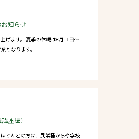
ントの太っ腹企画です♪工場deマル
プ皆様の協力のおかげで開催できま
のお知らせ
した。※受付11時までとなります。
休暇は8月11日～
まずありえない価格です！！メーカー
通常営業となります。
ちらの抽選会は2時〜さらに感謝の
ビ、、、、当選本数50本以上まだま
くさんのイベントとなっておりま
務店を応援・サポートのために企画運
識講座編）
はほとんどの方は、異業種からや学校