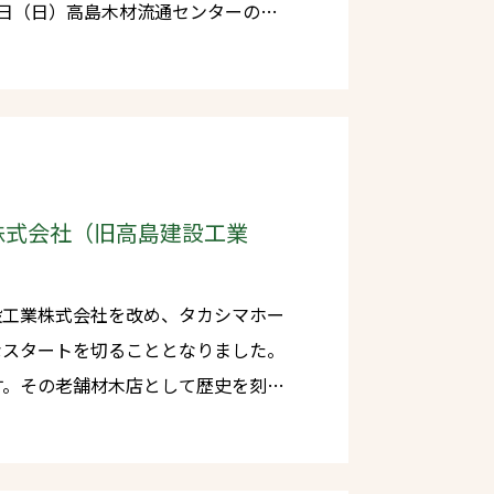
4日（日）高島木材流通センターの創
れますのでよろしくお願いします
株式会社（旧高島建設工業
設工業株式会社を改め、タカシマホー
なスタートを切ることとなりました。
す。その老舗材木店として歴史を刻
責任の重さをかみしめています。 お
やお客様をはじめ、これまで会社を発
持ちを忘れることなく、新たな志を持