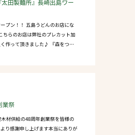
『太田製麺所』長崎出島ワー
島うどんのお店にな
て頂きました♪ 『森をつく
ました♪ 運営 長崎文藝
創業祭
建木材供給の48周年創業祭を皆様の
心より感謝申し上げます本当にありが