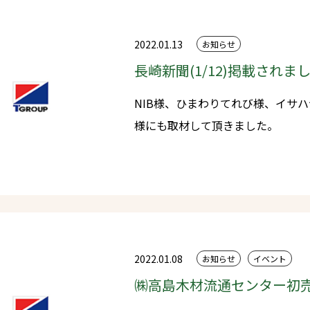
って前進するよう努めてまいります。 会社の理念である「信頼・
誠実」に、さらに「挑戦」という
2022.01.13
お知らせ
となれるよう、さまざまなことに
長崎新聞(1/12)掲載されま
り引き継ぐ健全経営の姿勢を今後も
NIB様、ひまわりてれび様、イサ
軸であるプレカット事業では、お
様にも取材して頂きました。
で安心な構造材を提供すると同時
木材を通じて社会貢献ができる企
と思います。 社員と共に力を合わせ、『日本一カッコイイ木材屋』を目
指して邁進してまいります。 今後とも変わらぬご愛顧とご指導を賜りま
すようよろしくお願い申し上げます。 タカシマホールディングス
社代表取締役社長 髙島正太郎
2022.01.08
お知らせ
イベント
㈱高島木材流通センター初