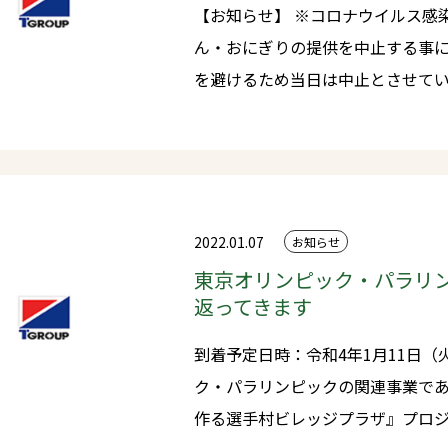
【お知らせ】 ※コロナウイルス感染拡大に伴いお食事コーナーのうど
ん・おにぎりの提供を中止する事になりました。
を避けるため当日は中止とさせていただ
後、日当選のお知らせと景品を責任
時：1月15日(土)AM9時～14時 場所：㈱髙島木材流通センター倉庫内・
特設会場 ウイルス感染・予防対策しながらの開催となります。ご理解と
ご協力お願い申し上げます。
2022.01.07
お知らせ
東京オリンピック・パラリ
返ってきます
到着予定日時：令和4年1月11日（火）11時 3年前の夏、
ク・パラリンピックの関連事業で
作る選手村ビレッジプラザ』プロ