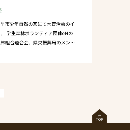
祭
eNの
森林組合連合会、県央振興局のメンバ
との協力・合同チームでの運営でイベ
»