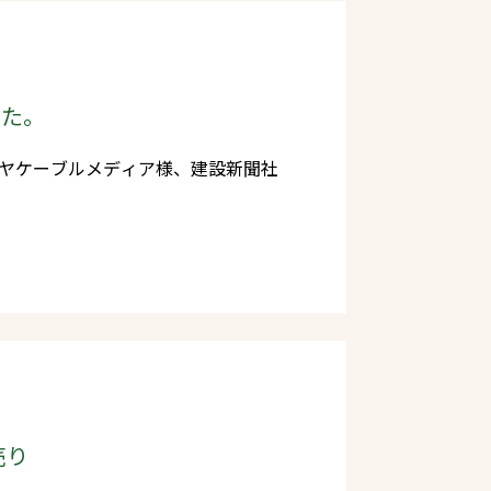
持ちを忘れることなく、新たな志を持
感謝・
言葉を加え、地域に必要とされる企業
チャレンジしていくとともに、先代よ
した。
継続してまいりたいと思います。 主
ハヤケーブルメディア様、建設新聞社
客様の大切な資産を形作るための丈夫
に、木造住宅の新たな可能性を探り、
業へと成長できるよう力を尽くしたい
株式会
 代表取締役専務 髙島正嗣
売り