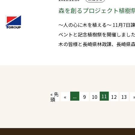
森を創るプロジェクト植樹
～人の心に木を植える～ 11月7日諫早市少年自然の家にて木育活動のイ
ベントと記念植樹祭を開催しました。 学生森林ボランティア団体
木の皆様と長崎県林政課、長崎県
ー、ネーチャーシェアリング協会
ントを行いました。 運よく当日は晴天、 参加頂いた皆さんの笑顔はホ
ント最高でした！！ これから植えた木が大きく成長してくれる事を楽
しみにしてます♪
« 先
...
11
«
9
10
12
13
頭