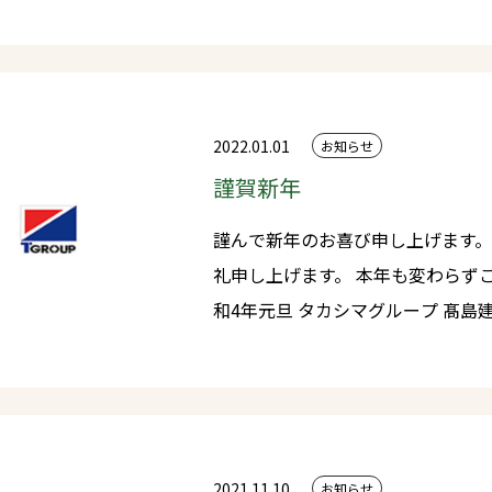
荷させていただきました。 このプロジェクトでは、使用した木材をレ
ガシーとして各地で活用していくこととなっ
村ビレッジプラザ解体後返却され
県内各地の体育館施設や公共施設
す。 弊社独自の取り組み『再生可能な木材と森を創るプロジェクト』プ
2022.01.01
お知らせ
レカット端材を利用し新たな製品
謹賀新年
行い→木育活動を行っていく。我
謹んで新年のお喜び申し上げます。 旧年中は大変お世話になり心より
あり、森プロチームもこのプロジ
礼申し上げます。 本年も変わらずご愛顧の程 お願い申し上げます。 令
にしていきたいと考えてます。
和4年元旦 タカシマグループ 髙島建設工業㈱ ㈱髙島木材流通センタ
ー 長建木材供給㈱ 髙島住宅
2021.11.10
お知らせ