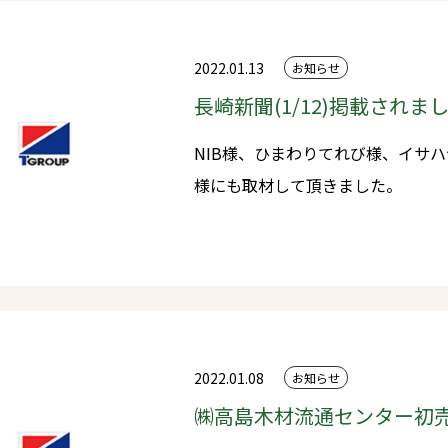
展させてきた先輩方への感謝の気
って前進するよう努めてまいります。 会社の理念である「信頼・
誠実」に、さらに「挑戦」という
2022.01.13
お知らせ
となれるよう、さまざまなことに
長崎新聞(1/12)掲載されま
り引き継ぐ健全経営の姿勢を今後も
NIB様、ひまわりてれび様、イサ
軸であるプレカット事業では、お
様にも取材して頂きました。
で安心な構造材を提供すると同時
木材を通じて社会貢献ができる企
と思います。 社員と共に力を合わせ、『日本一カッコイイ木材屋』を目
指して邁進してまいります。 今後とも変わらぬご愛顧とご指導を賜りま
すようよろしくお願い申し上げます。 タカシマホールディングス
社代表取締役社長 髙島正太郎
2022.01.08
お知らせ
㈱高島木材流通センター初