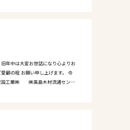
ています。 長崎県では選手
た木材を新たに加工しベンチを作成し
に設置していく予定となっておりま
を作り→販売した利益の一部で植樹を
々のやっている活動と合致する事業で
お
ェクトを一緒に取り組み、素敵な事業
㈱