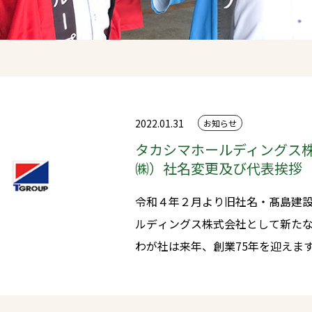
2022.01.31
お知らせ
タカシマホールディングス
㈱）社名変更及び代表挨拶
令和４年２月より旧社名・髙島建
ルディングス株式会社として新た
わが社は来年、創業75年を迎えま
み、会社の代表を引き継ぐにあたり
引き立ていただいている取引先様