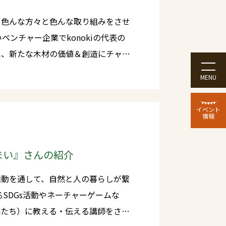
ン賞を
、色んな方々と色んな取り組みをさせ
を行い、最優秀賞（農林水産大臣賞）
、奨励賞（審査委員長賞）数点が
え、新たな木材の価値＆創造にチャレ
材の新たな価値を創り出す事 ワクワ
」においてウッドデザイン賞の授賞式が開
MENU
、
でブランディングし、クラウドファン
化し、CO2吸収量の減少などといっ
イベント
情報
で、世
まさに伐採と、植樹…このサイクルの
森や木の温かみを残していく必要があ
まい』さんの紹介
育活動～」 ・髙島グルー
活動を通して、自然と人の暮らしが繋
000坪の住宅に使用する木材を加工し
供たち）に教える・伝える講師をされ
います。家づくり、住宅建築において