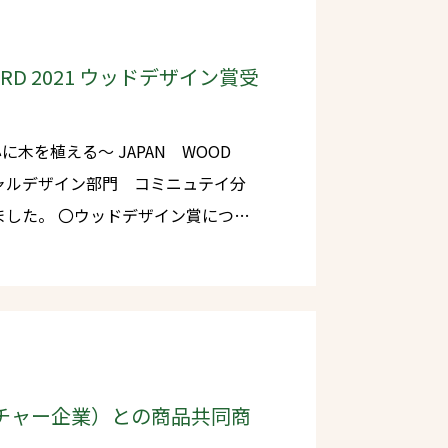
AWARD 2021 ウッドデザイン賞受
 JAPAN WOOD
ーシャルデザイン部門 コミニュテイ分
顕彰制度です。JAPAN WOOD
員は、建築家の隈
益田文和氏、コミュニティーデザイナ
線で活躍中の方々によって構成されて
ンチャー企業）との商品共同商
す。（ほかにライフスタイルデザイン