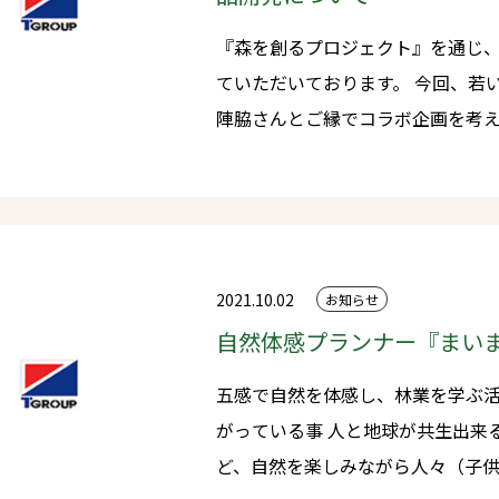
部門、ハートフル部門 詳細は別紙） ・今後は、ウッドデザイ
『森を創るプロジェクト』を通じ
受賞した191点の中から最終審査
ていただいております。 今回、若いベンチャー企業でkonokiの代表の
1点、優秀賞（林野庁長官賞）数点
陣脇さんとご縁でコラボ企画を考
11/24（水）に発表されます。 ・また、12/8～10に開催されるSDGs
ンジしていく事になりました。 木
Week EXPO「エコプロ2021
クすごく楽しみです。 ちなみに木のお茶やフレグランスやウイスキーの
催されます。（東京ビッグサイト） 〇事業実施に至った背景 ・戦後
洋樽など色々木材に、新たな視点
我が国で植えられた、人工林が高齢
ディングでも注目されてきた方です。 HP : konoki | 日本の木
た様々な問題がおきています。今
界を魅了する
2021.10.02
お知らせ
時期が到来しており、次の世代へ
自然体感プランナー『まい
ります。 〇受賞した活動内容 ・事業名「再生可能な木材と森を創るプ
ロジェクト～人の心に木を植える 循環と木
五感で自然を体感し、林業を学ぶ
プのプレカット工場では年間約30,
がっている事 人と地球が共生出来るSDGs活動やネーチャーゲームな
ています。 ※プレカットとは：一般的に「あらかじめ（pre）切断する
ど、自然を楽しみながら人々（子
（cut）」という意味で使われて