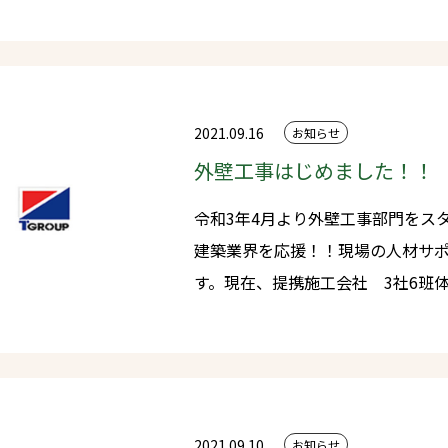
ています。 誰一人といわず【地球に生きるすべての生命を取り残さな
は、住宅を構成する木材を、建築
い】そんな持続性のある社会の実現を
で適切な形に切断・加工しておくことを指します
るプロジェクトでも自然・資源の大
くる端材の再利用を考え、インテリ
ティアや子供たちに教えて頂いて
を行っています。 ・その売上の一部で植林を行い、再び住宅に使う循環
2021.09.16
お知らせ
と木育活動を目的としています。
外壁工事はじめました！！
森を循環させていく事業となります。 ・今の環境を残してくれた
ちへ感謝し、未来へ資源を繋ぐことは我々に
令和3年4月より外壁工事部門をス
は学生や企業、行政と連携し、事業を推進し
建築業界を応援！！現場の人材サ
みを通じて林業と木材業界に対す
す。現在、提携施工会社 3社6班
興味を持ってもらいたいと考えています。 〇今後の活動予
工事・建て方工事を行っております。 主な取り扱いメーカー Km
林ボランティア団体（eNの木）と
ニチハ ※弊社外壁工事部門は基本パートナーシップ契約させていただ
11/7「林業に学ぶ～人の心に木
いている工務店様・ビルダー様の
自然の家 11/20、21「水辺の森ワイヤーフェス」に出展（イベント特
般の工事請負はしておりません）
別ブース）予定（「つんで！つん
集中です♡
2021.09.10
お知らせ