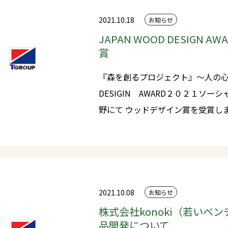
2021.10.18
お知らせ
JAPAN WOOD DESIGN 
賞
『森を創るプロジェクト』～人の心に木を植える～
DESIGIN AWARD２０２１ソ
野にて ウッドデザイン賞を受賞しました。 〇ウッドデザイン賞につい
て ・木の良さや価値を再発見させる製品や取組について、特に優れたも
のを消費者目線で評価し、表彰する
DEIGIN AWARD２０２１※林野庁補助事業 ・審査委
研吾氏、プロダクトデザイナーの
ーの山崎亮氏ほか、各分野の第一
2021.10.08
お知らせ
います。 ・3つの表彰部門があり、今回受賞したのは「ソーシャルデザ
株式会社konoki（若いベ
イン部門 コミニュテイ分野」で
品開発について