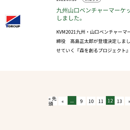
12/11「端材リサイクル～木の生
九州山口ベンチャーマーケッ
（木工・木育）
しました。
KVM2021九州・山口ベンチャー
締役 高島正太郎が登壇決定しました。 登壇内容世代を超
せていく『森を創るプロジェクト』 リンク先：KVM2021｜九州・山
ベンチャーマーケット (kyushu-yamaguc
2021.10.15（金）13:00~19:30 場所：JR九州ホール（JR博多シティ
9F）
« 先
...
12
«
9
10
11
13
頭