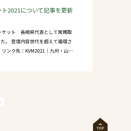
命を無駄にしない～」長崎県民の森
ト2021について記事を更新
マーケット 長崎県代表として常務取
えて循環さ
口
hi-vm.jp) 日程：
»