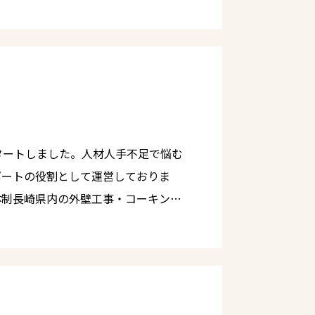
現場に持ち込む前に、あらかじめ工場
目指して活動しています。 森を創
。 ・加工において出て
切さやSDGｓについて、学生ボラン
アや家具・DIY商品に再加工し販売
おります。
未来の子供たちのために世代を超えて
先人た
使命です。 ・これらの事業
タートしました。人材人手不足で悩む
ています。 ・今回の取り組
ポートの役割として運営しておりま
る見方が変わり、一人でも多くの方に
体制長崎県内の外壁工事・コーキング
定 ・学生森
ew・
合同で行う植樹・木育イベント
を植える～」（木育・植樹） 諫早少年
みとさせていただいております。（一
ちなみにこの職人さんは現在、恋人募
で！つみきでえがお」）（木育）