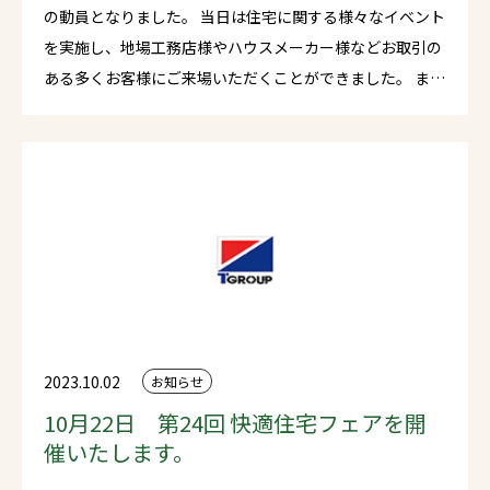
の動員となりました。 当日は住宅に関する様々なイベント
を実施し、地場工務店様やハウスメーカー様などお取引の
ある多くお客様にご来場いただくことができました。 また
同時に開催いたしました「工場deマルシェ」には約40店舗
のお店が集結し、こちらも大盛況に終えることができまし
た。 今回ご来場いただきましたすべての皆様、関係者各位
に心より御礼申し上げます。 今後ともタカシマグループは
地域密着でお客様に喜んでいただけるような会社であり続
けてまいります。どうぞよろしくお願いいたします。
2023.10.02
お知らせ
10月22日 第24回 快適住宅フェアを開
催いたします。