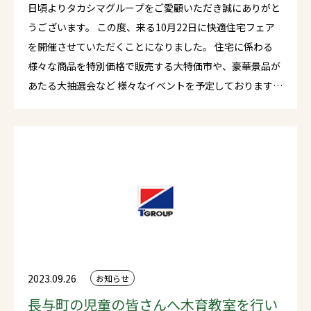
日頃よりタカシマグループをご愛顧いただき誠にありがと
うございます。 この度、来る10月22日に快適住宅フェア
を開催させていただくことになりました。 住宅に係わる
様々な商品を特別価格で販売する大特価市や、豪華景品が
あたる大抽選会など 様々なイベントを予定しております。
また毎回大好評をいただいております「工場deマルシェ」
も同時開催いたします。長崎県内の大人気店舗が集結いた
します。※ご来場の皆さまには本マルシェで利用可能な
500円クーポン券をプレゼントいたします！ ほかにも様々
なイベントをご用意しております。 どうぞふるってご来場
ください。 ※今年から駐車場が変更となっております。下
記地図をご参照ください。
2023.09.26
お知らせ
長与町の児童の皆さんへ木育教室を行い