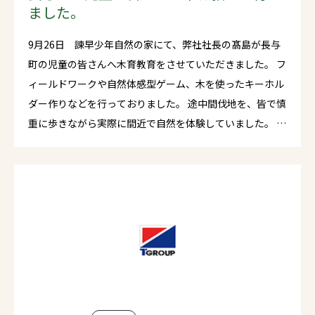
ました。
9月26日 諫早少年自然の家にて、弊社社長の髙島が長与
町の児童の皆さんへ木育教育をさせていただきました。 フ
ィールドワークや自然体感型ゲーム、木を使ったキーホル
ダー作りなどを行っておりました。 途中間伐地を、皆で慎
重に歩きながら実際に間近で自然を体験していました。 ど
の生徒さんも真剣に聞きながら、一生懸命に学んでくれて
いました。 タカシマグループは「木材を通じて社会貢献を
する企業」として様々な活動をしております。