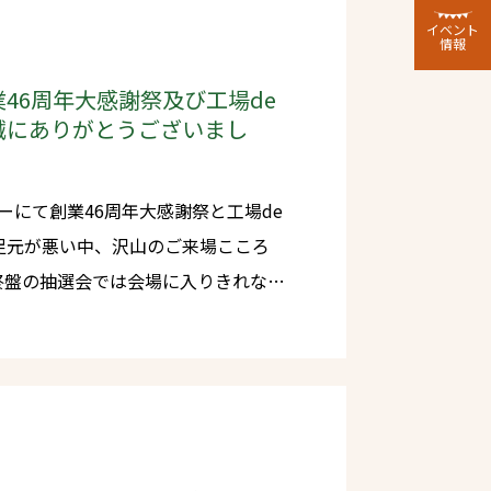
イベント
情報
46周年大感謝祭及び工場de
誠にありがとうございまし
ーにて創業46周年大感謝祭と工場de
た。 また同時に開催い
は約30店舗のお店が集結し、こちら
たすべ
。 今後ともタカシマグ
でいただけるような会社であり続けて