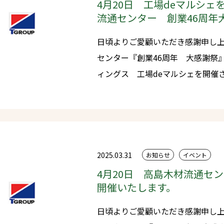
まいります。どうぞよろしくお願い
4月20日 工場deマルシ
流通センター 創業46周年
日頃よりご愛顧いただき感謝申し上げます。 来る4月2
センター『創業46周年 大感謝祭』と同時開催
ィングス 工場deマルシェを開催させてい
すぐりの24店舗が集合！美味しい
お楽しみいただけます。 皆様のご来場お待ちしております。 ※当日は
混雑が予想されますため、駐車場
場をお願い申し上げます。
2025.03.31
お知らせ
イベント
4月20日 高島木材流通セ
開催いたします。
日頃よりご愛顧いただき感謝申し上げます。 来る4月2