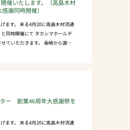
いたします。
ェを開催いたします。（高島木材
大感謝同時開催）
0に高島木材流通
にて タカシマホールデ
ただきます。 長崎から選り
グルメや雑貨、アクティビティなどが
はご用意しておりますがお早目のご来
ンター 創業46周年大感謝祭を
0に高島木材流通