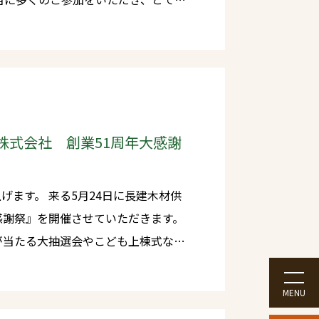
たすべ
。 今後ともタカシマグ
でいただけるような会社であり続けて
いたします。
給株式会社 創業51周年大感謝
4日に長建木材供
感謝祭』を開催させていただきます。
が当たる大抽選会やこども上棟式など
ちしております！どうぞ皆様ふるって
日は混雑が予想され
MENU
りますがお早目のご来場をお願い申し