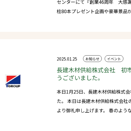
センターにて『創業46周年 大感
柱80本プレゼント企画や豪華景品
をご用意してお待ちしております
ますようお願い申し上げます。 ※当日は混雑が予想されますため、駐車
場はご用意しておりますがお早目
2025.01.25
お知らせ
イベント
長建木材供給株式会社 初
うございました。
本日1月25日、長建木材供給株式
た。 本日は長建木材供給株式会社の初市に多くのご来場をいただき心
より御礼申し上げます。 春のような快晴で大変盛況となりました。 今
後とも地域に愛される企業として精進してま
材供給株式会社をどうぞよろしく