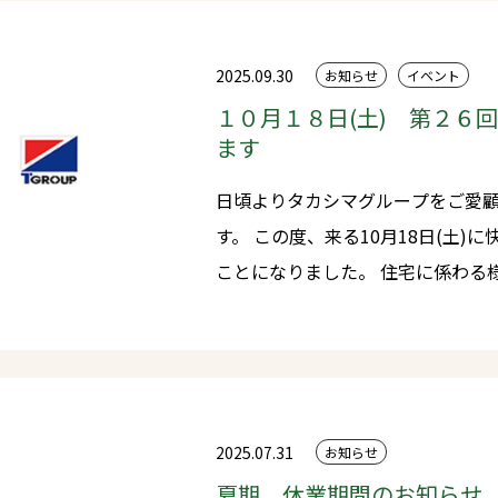
は混雑が予想されますため、駐車
来場をお願い申し上げます。
2025.09.30
お知らせ
イベント
１０月１８日(土) 第２６
ます
日頃よりタカシマグループをご愛
す。 この度、来る10月18日(土)に快適住宅フェアを開催させていただく
ことになりました。 住宅に係わる様々な商品を特別価格で販売する大
特価市や、豪華景品があたる大抽選会など 様々なイベン
おります。 また毎回大好評をいただいております「工場deマルシェ」
も同時開催いたします。長崎県内の
定です！ ほかにも様々なイベントをご用意しております。 どうぞふる
ってご来場ください。
2025.07.31
お知らせ
夏期 休業期間のお知らせ