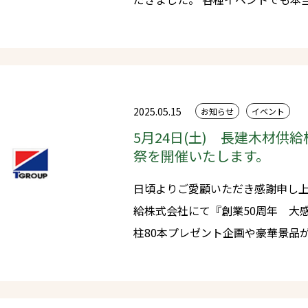
賑わいのあるイベントとなりました。 今回ご来場いただきまし
ての皆様、関係者各位に心より御礼申し上げます
ループは地域密着でお客様に喜ん
まいります。どうぞよろしくお願い
2025.05.15
お知らせ
イベント
5月24日(土) 長建木材供
祭を開催いたします。
日頃よりご愛顧いただき感謝申し上げます。 来る5月2
給株式会社にて『創業50周年 大
柱80本プレゼント企画や豪華景品
様々なイベントをご用意してお待
ご来場いただきますようお願い申し上げます。 ※当
ますため、駐車場はご用意してお