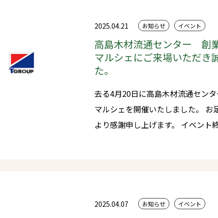
上げます。
2025.04.21
お知らせ
イベント
高島木材流通センター 創業
マルシェにご来場いただき
た。
去る4月20日に高島木材流通センタ
マルシェを開催いたしました。 お足元が悪い中、沢山のご来場こころ
より感謝申し上げます。 イベント終盤の抽選会では会場に入りきれない
程のお客様が見えられ大変な賑わいとなりまし
たしました「工場deマルシェ」に
も大盛況に終えることができました。 今回ご来場いただきまし
ての皆様、関係者各位に心より御礼申し上げます
ループは地域密着でお客様に喜ん
2025.04.07
お知らせ
イベント