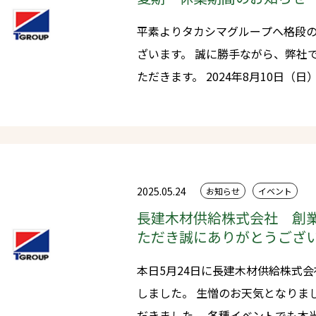
平素よりタカシマグループへ格段
ざいます。 誠に勝手ながら、弊社では下記の期間を夏期休業とさせてい
ただきます。 2024年8月10日（日）～ 2024年8月17日（日） 夏期休業
中にいただいたお問い合わせにつきま
降に順次対応させていただきます。 期間中はご迷惑をおかけいたしま
が何卒ご理解の程、宜しくお願い
2025.05.24
お知らせ
イベント
長建木材供給株式会社 創業
ただき誠にありがとうござ
本日5月24日に長建木材供給株式
しました。 生憎のお天気となりましたが、本当に多くのご来場をいた
だきました。 各種イベントでも本当に多くのご参加をいただき、とても