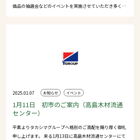
価品の抽選会などのイベントを実施させていただき多くの
ご参加をいただきました。 今後とも工務店様、ハウスメー
カー様をはじめ地域の皆様に愛される企業を目指してまい
ります。 また重ねて1月25日には西彼杵郡時津町の長建木
材供給株式会社にて初市を開催させていただきます。是非
奮ってご来場くださいませ。 この度は多くの方にご来場い
ただき、誠にありがとうございました。
2025.01.07
お知らせ
イベント
1月11日 初市のご案内（高島木材流通
センター）
平素よりタカシマグループへ格別のご高配を賜り厚く御礼
申し上げます。 来る1月13日に高島木材流通センターにて