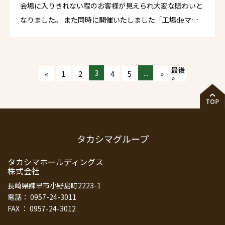
会場に入りきれない程のお客様が見えられ大変な賑わいと
なりました。 また同時に開催いたしました「工場deマル
シェ」には約30店舗のお店が集結し、こちらも大盛況に終
えることができました。 今回ご来場いただきましたすべて
の皆様、関係者各位に心より御礼申し上げます。 今後とも
最後
3
...
«
1
2
4
5
»
タカシマグループは地域密着でお客様に喜んでいただける
»
ような会社であり続けてまいります。どうぞよろしくお願
いいたします。
タカシマグループ
タカシマホールディングス
株式会社
長崎県諫早市小野島町2223-1
電話： 0957-24-3011
FAX ： 0957-24-3012