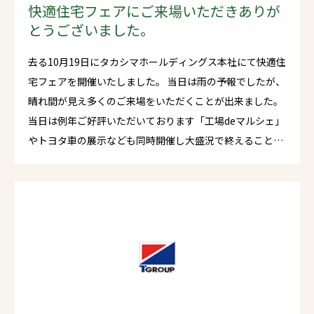
快適住宅フェアにご来場いただきありが
とうございました。
去る10月19日にタカシマホールディングス本社にて快適住
宅フェアを開催いたしました。 当日は雨の予報でしたが、
晴れ間が見え多くのご来場をいただくことが出来ました。
当日は例年ご好評いただいております「工場deマルシェ」
やトヨタ車の展示なども同時開催し大盛況で終えることが
できました。 今回ご来場いただきましたすべての皆様、関
係者各位に心より御礼申し上げます。 今後ともタカシマグ
ループは地域密着でお客様に喜んでいただけるような会社
であり続けてまいります。どうぞよろしくお願いいたしま
す。