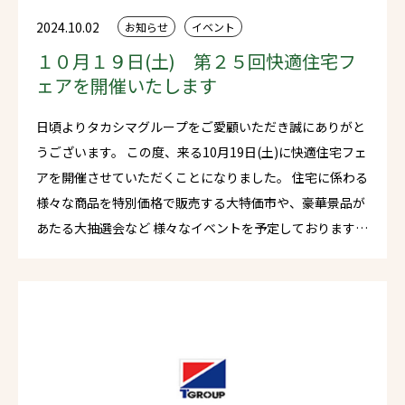
2024.10.02
お知らせ
イベント
１０月１９日(土) 第２５回快適住宅フ
ェアを開催いたします
日頃よりタカシマグループをご愛顧いただき誠にありがと
うございます。 この度、来る10月19日(土)に快適住宅フェ
アを開催させていただくことになりました。 住宅に係わる
様々な商品を特別価格で販売する大特価市や、豪華景品が
あたる大抽選会など 様々なイベントを予定しております。
また毎回大好評をいただいております「工場deマルシェ」
も同時開催いたします。長崎県内の大人気店舗が集結いた
します。※ご来場の皆さまに1世帯に1000円分の本マルシ
ェで利用可能なクーポン券をプレゼントいたします！ ほか
にも様々なイベントをご用意しております。 どうぞふるっ
てご来場ください。